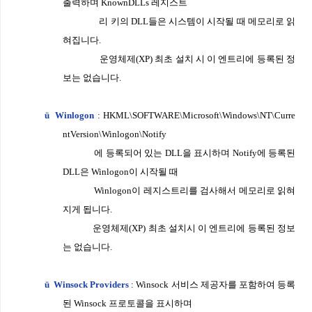
출력하며
Known
DLLs
레지스트
리 키의
DLL
들은 시스템이 시작될 때 메모리로 읽
혀집니
다
.
운영체제
(XP)
최초 설치 시 이 엔트리에 등록된 정
보는 없습니다
.
ü
Winlogon
: HKML\SOFTWARE\Microsoft\Windows\NT\Curre
ntVersion\Winlogon
\Notify
에 등록되어 있는
DLL
을 표시하며
Notify
에 등록된
DLL
은
Winlogon
이 시작될 때
Winlogon
이 레지스트리를 검사해서 메모리로 읽혀
지게 됩니
다
.
운영체제
(XP)
최초 설치시 이 엔트리에 등록된 정보
는 없습니다
.
ü
Winsock Providers
: Winsock
서비스 제공자를 포함하여 등록
된
Winsock
프로토콜을 표
시하며