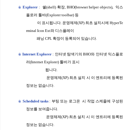
ü
Explorer
:
쉘
(shell)
확장
, BHO(browser helper objects),
익스
플로러 툴바
(Explorer
toolbar) 등
이 표시됩니다
.
운영체제
(XP)
최초 설치시에
HyperTe
rminal Icon
Ext
와 디스플레이
패닝
CPL
확장이 등록되어 있습니다
.
ü
Internet Explorer
:
인터넷 탐색기의
BHO
와 인터넷 익스플로
러
(Internet Explorer)
툴바
가 표시
됩니다
.
운영체제
(XP)
최초 설치 시 이 엔트리에 등록된
정보
는 없습니다
.
ü
Scheduled tasks
:
부팅 또는 로그온
시 작업 스케줄에 구성된
정보를 보여줍니다
.
운영체제
(XP)
최초 설치 시 이 엔트리에 등록된
정보는 없습니다
.