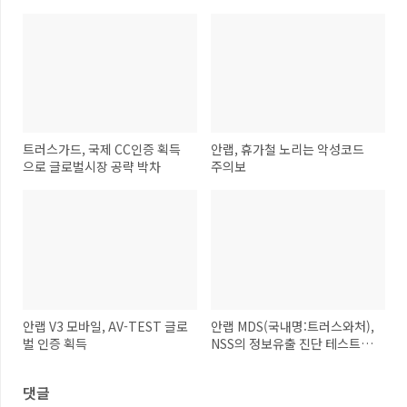
트러스가드, 국제 CC인증 획득
안랩, 휴가철 노리는 악성코드
으로 글로벌시장 공략 박차
주의보
안랩 V3 모바일, AV-TEST 글로
안랩 MDS(국내명:트러스와처),
벌 인증 획득
NSS의 정보유출 진단 테스트에
서 높은 점수 획득
댓글