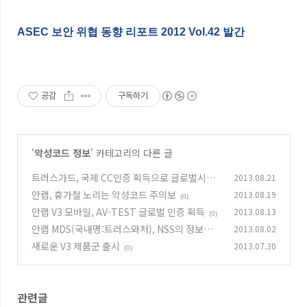
ASEC 보안 위협 동향 리포트 2012 Vol.42 발간
공감
구독하기
'
악성코드 정보
' 카테고리의 다른 글
트러스가드, 국제 CC인증 획득으로 글로벌시장
2013.08.21
공략 박차
안랩, 휴가철 노리는 악성코드 주의보
2013.08.19
(0)
(0)
안랩 V3 모바일, AV-TEST 글로벌 인증 획득
2013.08.13
(0)
안랩 MDS(국내명:트러스와처), NSS의 정보유출
2013.08.02
진단 테스트에서 높은 점수 획득
새로운 V3 제품군 출시
2013.07.30
(0)
(0)
관련글