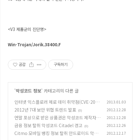
<V3 제품군의 진단명>
Win-Trojan/Jorik.38400.F
공감
구독하기
'
악성코드 정보
' 카테고리의 다른 글
인터넷 익스플로러 제로 데이 취약점(CVE-2012
2013.01.03
-4792) 악용
2012년 7대 보안 위협 트렌드 발표
2012.12.28
(0)
(0)
연말 포상으로 받은 상품권은 악성코드 제작자에
2012.12.28
게...
금융 정보 탈취 악성코드 Citadel 경고
2012.12.26
(0)
(0)
Citmo 모바일 뱅킹 정보 탈취 안드로이드 악성
2012.12.17
코드