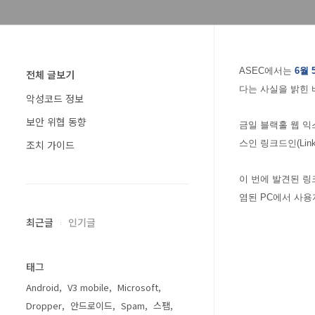
ASEC에서는
6월 
전체 글보기
다는 사실을 밝힌 
악성코드 정보
보안 위협 동향
금일 블랙홀 웹 익스
조치 가이드
스인 링크드인(Lin
이 번에 발견된 링
염된 PC에서 사용
최근글
인기글
태그
Android
V3 mobile
Microsoft
Dropper
안드로이드
Spam
스팸