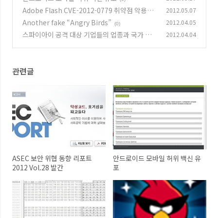
Adobe Flash CVE-2012-0779 취약점 악용한
2012.05.07
Targeted Attack
Another fake “Angry Birds”
2012.04.05
(0)
(0)
스파이아이 공격 대상 기업들의 업종과 국가 분
2012.04.04
석
(0)
관련글
ASEC 보안 위협 동향 리포트
안드로이드 모바일 허위 백신 유
2012 Vol.28 발간
포