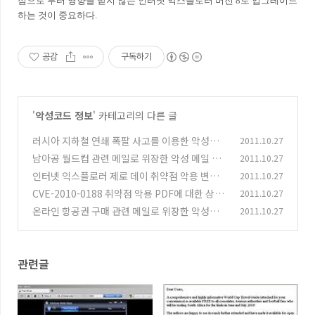
점으로 부터 영향을 받지 않는 인터넷 익스플로러 버전 8로 업그레이드
하는 것이 중요하다.
공감
구독하기
'
악성코드 정보
' 카테고리의 다른 글
러시아 지하철 연쇄 폭팔 사고를 이용한 악성코
2011.10.27
드 유포
남아공 월드컵 관련 메일로 위장한 악성 메일 유
2011.10.27
(0)
포
인터넷 익스플로러 제로 데이 취약점 악용 변형
2011.10.27
(0)
스크립트
CVE-2010-0188 취약점 악용 PDF에 대한 상세
2011.10.27
(0)
분석
온라인 항공권 구매 관련 메일로 위장한 악성코
2011.10.27
(0)
드
(0)
관련글