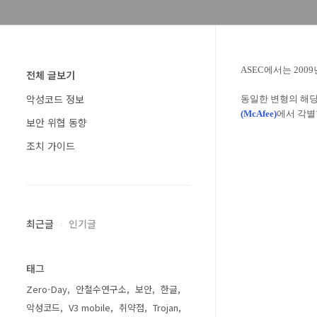
ASEC에서는 200
전체 글보기
악성코드 정보
동일한 변형의 해당
(McAfee
)
에서 각별
보안 위협 동향
조치 가이드
최근글
인기글
태그
Zero-Day
안철수연구소
보안
한글
악성코드
V3 mobile
취약점
Trojan