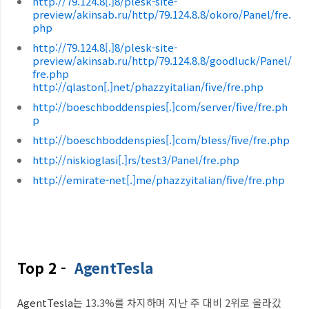
http://79.124.8[.]8/plesk-site-
preview/akinsab.ru/http/79.124.8.8/okoro/Panel/fre.
php
http://79.124.8[.]8/plesk-site-
preview/akinsab.ru/http/79.124.8.8/goodluck/Panel/
fre.php
http://qlaston[.]net/phazzyitalian/five/fre.php
http://boeschboddenspies[.]com/server/five/fre.ph
p
http://boeschboddenspies[.]com/bless/five/fre.php
http://niskioglasi[.]rs/test3/Panel/fre.php
http://emirate-net[.]me/phazzyitalian/five/fre.php
Top 2 -
AgentTesla
AgentTesla
는
13.3%
를 차지하며 지난 주 대비 2위로 올라갔