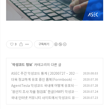
3
구독하기
'
악성코드 정보
' 카테고리의 다른 글
ASEC 주간 악성코드 통계 ( 20200727 ~ 20200
2020.08.03
802 )
더욱 정교하게 유포 중인 폼북(Formbook) 악
2020.07.30
(0)
성코드
AgentTesla 악성코드 국내에 어떻게 유포되고
2020.07.28
(0)
있나?
'원산지 조사 자율 점검표' 한글(HWP) 악성코드
2020.07.24
(0)
유포
국내 인터넷 커뮤니티 사이트에서 악성코드 유포
2020.07.23
(2)
(유틸리티 위장)
(0)