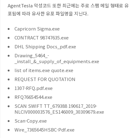
AgentTesla 악성코드 또한 최근에는 주로 스팸 메일 형태로 유
포됨에 따라 유사한 유포 파일명을 지닌다.
Capricorn Sigma.exe
CONTRACT 98747635.exe
DHL Shipping Docs_pdf.exe
Drawing_5464_-
_install_&_supply_of_equipments.exe
list of items.exe quote.exe
REQUEST FOR QUOTATION
1307-RFQ.pdf.exe
RFQ76654544.exe
SCAN SWIFT TT_679388 190617_2019-
NLCIV000003576_ES146009_30309679.exe
Scan-Copy.exe
Wire_7365645HSBC-Pdf.exe