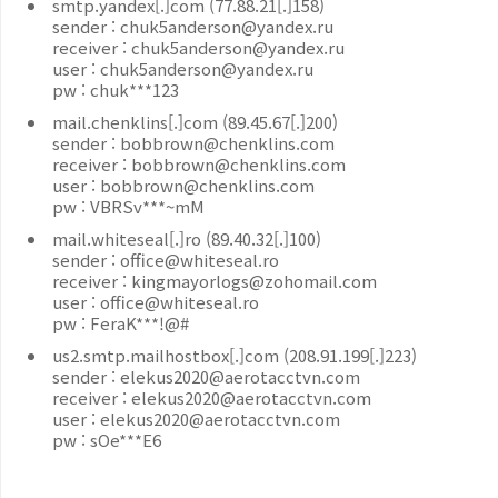
smtp.yandex[.]com (77.88.21[.]158)
sender : chuk5anderson@yandex.ru
receiver : chuk5anderson@yandex.ru
user : chuk5anderson@yandex.ru
pw : chuk***123
mail.chenklins[.]com (89.45.67[.]200)
sender : bobbrown@chenklins.com
receiver : bobbrown@chenklins.com
user : bobbrown@chenklins.com
pw : VBRSv***~mM
mail.whiteseal[.]ro (89.40.32[.]100)
sender : office@whiteseal.ro
receiver : kingmayorlogs@zohomail.com
user : office@whiteseal.ro
pw : FeraK***!@#
us2.smtp.mailhostbox[.]com (208.91.199[.]223)
sender : elekus2020@aerotacctvn.com
receiver : elekus2020@aerotacctvn.com
user : elekus2020@aerotacctvn.com
pw : sOe***E6