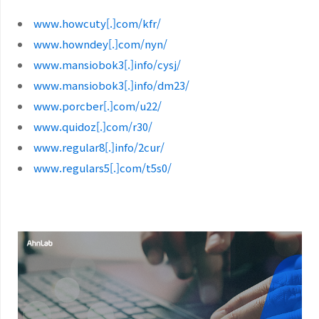
www.howcuty[.]com/kfr/
www.howndey[.]com/nyn/
www.mansiobok3[.]info/cysj/
www.mansiobok3[.]info/dm23/
www.porcber[.]com/u22/
www.quidoz[.]com/r30/
www.regular8[.]info/2cur/
www.regulars5[.]com/t5s0/