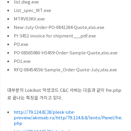
list.dwg.exe
List_spec_MT.exe
MTRV03KV.exe
New-July-Order-PO-0841284-Quote,xlxs.exe
PI-3452 invoice for shipment___pdf.exe
PO.exe
PO-08565980-H5459-Order-Sample-Quote,xlxs.exe
PO1.exe
RFQ-08454556-Sample_Order-Quote-July,xlxs.exe
대부분의 Lokibot 악성코드 C&C 서버는 다음과 같이 fre.php
로 끝나는 특징을 가지고 있다.
http://79.124.8[.]8/plesk-site-
preview/akinsab.ru/http/79.124.8.8/lento/Panel/fre.
php