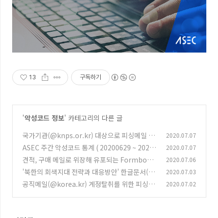
13
구독하기
'
악성코드 정보
' 카테고리의 다른 글
국가기관(@knps.or.kr) 대상으로 피싱메일 유
2020.07.07
포 중
ASEC 주간 악성코드 통계 ( 20200629 ~ 20200
2020.07.07
(0)
705 )
견적, 구매 메일로 위장해 유포되는 Formbook
2020.07.06
(0)
악성코드
'북한의 회색지대 전략과 대응방안' 한글문서(H
2020.07.03
(0)
WP) 유포 중
공직메일(@korea.kr) 계정탈취를 위한 피싱메
2020.07.02
(0)
일 유포 중
(0)