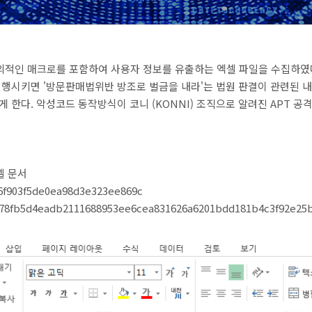
악의적인 매크로를 포함하여 사용자 정보를 유출하는 엑셀 파일을 수집하였
실행시키면 '방문판매법위반 방조로 벌금을 내라'는 법원 판결이 관련된 
게 한다. 악성코드 동작방식이 코니 (KONNI) 조직으로 알려진 APT 
셀 문서
6f903f5de0ea98d3e323ee869c
78fb5d4eadb2111688953ee6cea831626a6201bdd181b4c3f92e25