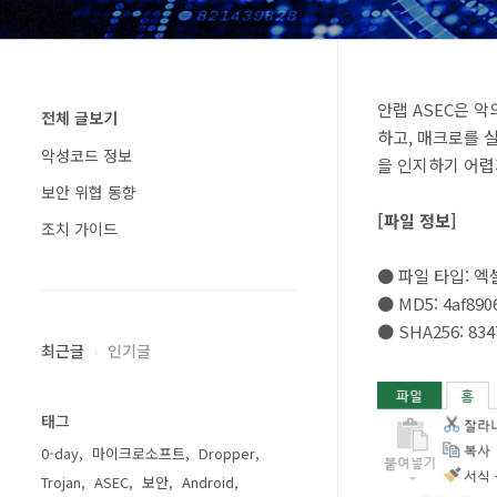
안랩 ASEC은 
전체 글보기
하고, 매크로를 
악성코드 정보
을 인지하기 어렵
보안 위협 동향
[파일 정보]
조치 가이드
● 파일 타입: 엑
● MD5: 4af890
● SHA256: 834
최근글
인기글
태그
0-day
마이크로소프트
Dropper
Trojan
ASEC
보안
Android