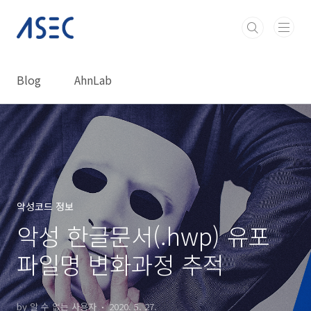
본문 바로가기
Blog
AhnLab
악성코드 정보
악성 한글문서(.hwp) 유포
파일명 변화과정 추적
by 알 수 없는 사용자
2020. 5. 27.