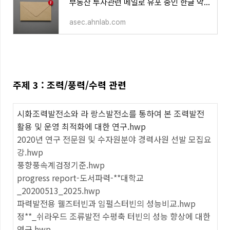
부동산 투자관련 메일로 유포 중인 한글 악성코드 (EPS사용)
asec.ahnlab.com
주제 3 : 조력/풍력/수력 관련
시화조력발전소와 라 랑스발전소를 통하여 본 조력발전
활용 및 운영 최적화에 대한 연구.hwp
2020년 연구 전문원 및 수자원분야 경력사원 선발 모집요
강.hwp
풍향풍속계검정기준.hwp
progress report-도서파력-**대학교
_20200513_2025.hwp
파력발전용 웰즈터빈과 임펄스터빈의 성능비교.hwp
정**_쉬라우드 조류발전 수평축 터빈의 성능 향상에 대한
연구.hwp