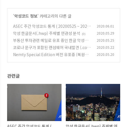
'
악성코드 정보
' 카테고리의 다른 글
ASEC 주간 악성코드 통계 ( 20200525 ~ 20200
2020.06.01
531 )
악성 한글문서(.hwp) 주제별 연관성 분석
2020.05.29
(1)
(0)
부동산 투자관련 메일로 유포 중인 한글 악성코
2020.05.25
드 (EPS사용)
코로나 문구가 포함된 랜섬웨어 국내발견 (.coro
2020.05.22
(0)
na-lock 확장자)
Nemty Special Edition 버전 유포중 (복원가
2020.05.20
(0)
능)
(0)
관련글
ASEC 주간 악성코드 통계 (
악성 한글문서(.hwp) 주제별 연