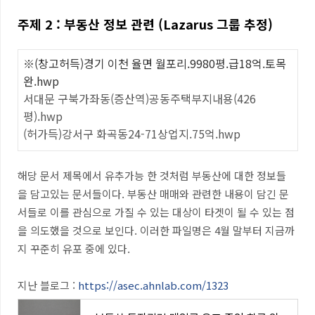
주제
2 : 부동산 정보 관련
(Lazarus 그룹 추정)
※(창고허득)경기 이천 율면 월포리.9980평.급18억.토목
완.hwp
서대문 구북가좌동(증산역)공동주택부지내용(426
평).hwp
(허가득)강서구 화곡동24-71상업지.75억.hwp
해당 문서 제목에서 유추가능 한 것처럼 부동산에 대한 정보들
을 담고있는 문서들이다. 부동산 매매와 관련한 내용이 담긴 문
서들로 이를 관심으로 가질 수 있는 대상이 타겟이 될 수 있는 점
을 의도했을 것으로 보인다. 이러한 파일명은 4월 말부터 지금까
지 꾸준히 유포 중에 있다.
지난 블로그 :
https://asec.ahnlab.com/1323