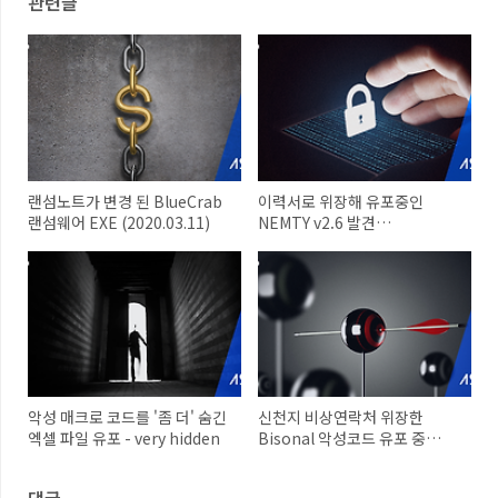
관련글
랜섬노트가 변경 된 BlueCrab
이력서로 위장해 유포중인
랜섬웨어 EXE (2020.03.11)
NEMTY v2.6 발견
(2020.03.17)
악성 매크로 코드를 '좀 더' 숨긴
신천지 비상연락처 위장한
엑셀 파일 유포 - very hidden
Bisonal 악성코드 유포 중
(2020.03.05)