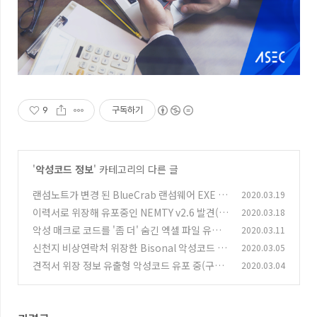
9
구독하기
'
악성코드 정보
' 카테고리의 다른 글
랜섬노트가 변경 된 BlueCrab 랜섬웨어 EXE (2
2020.03.19
020.03.11)
이력서로 위장해 유포중인 NEMTY v2.6 발견(2
2020.03.18
(1)
020.03.17)
악성 매크로 코드를 '좀 더' 숨긴 엑셀 파일 유포 -
2020.03.11
(2)
very hidden
신천지 비상연락처 위장한 Bisonal 악성코드 유
2020.03.05
(0)
포 중 (2020.03.05)
견적서 위장 정보 유출형 악성코드 유포 중(구글
2020.03.04
(0)
드라이브 이용)
(0)