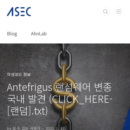
본문 바로가기
Blog
AhnLab
악성코드 정보
Antefrigus 랜섬웨어 변종
국내 발견 (CLICK_HERE-
[랜덤].txt)
by 알 수 없는 사용자
2020. 1. 17.