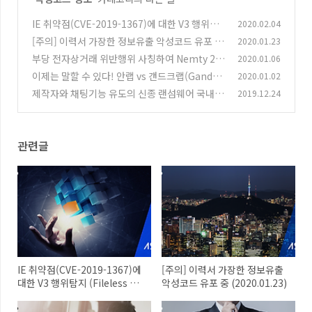
IE 취약점(CVE-2019-1367)에 대한 V3 행위탐
2020.02.04
지 (Fileless 형태)
[주의] 이력서 가장한 정보유출 악성코드 유포 중
2020.01.23
(0)
(2020.01.23)
부당 전자상거래 위반행위 사칭하여 Nemty 2.5
2020.01.06
(0)
랜섬웨어 유포 중
이제는 말할 수 있다! 안랩 vs 갠드크랩(GandCr
2020.01.02
(1)
ab)
제작자와 채팅기능 유도의 신종 랜섬웨어 국내발
2019.12.24
(0)
견 (.RaaS 확장자)
(0)
관련글
IE 취약점(CVE-2019-1367)에
[주의] 이력서 가장한 정보유출
대한 V3 행위탐지 (Fileless 형
악성코드 유포 중 (2020.01.23)
태)