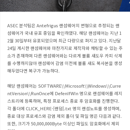
ASEC
분석팀은
Antefrigus 랜섬웨어
의 변형으로 추정되는 랜
섬웨어가 국내 유포 중임을 확인하였다
.
해당 랜섬웨어는 지난
1
2
월
30
일부터 유포되었으며 최근 다량으로 퍼지고 있다
. 지난달
24일 게시한 랜섬웨어와 마찬가지로 제작자와 채팅할 수 있는 주
소가 존재하며
다른 랜섬웨어와는 다르게 볼륨 섀도우 카피 삭제
를 수행하지않아 랜섬웨어 감염 이전에 볼륨 새도 복사본을 생성
해두었다면 복구가 가능하다
.
해당 랜섬웨어는
SOFTWARE\\Microsoft\\Windows\\Curre
ntVersion\\RunOnce
에
DefenIfWIn
명으로 랜섬웨어를 레지
스트리에 등록하며
,
특정 프로세스 종료 후 암호화를 진행한다
.
각 폴더에
CLICK_HERE-[
랜덤
].txt
명의 랜섬노트를 생성하며
,
종료 대상 프로세스와 감염 제외 폴더 및 파일 명은 다음과 같다
.
또한
,
크기가
50,000,000Byte
이상인 파일도 암호화에서 제외